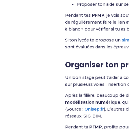
Proposer ton aide sur de
Pendant tes
PFMP
, je vois s
de régulièrement faire le lien a
à blanc » pour vérifier si tu as
Si ton lycée te propose un
sim
sont évaluées dans les épreuves
Organiser ton pr
Un bon stage peut t’aider à co
sur plusieurs voies : insertion d
Après la filière, beaucoup de
modélisation numérique
, qu
(Source :
Onisep.fr
). D’autres 
réseaux, SIG, BIM.
Pendant ta
PFMP
, profite pou