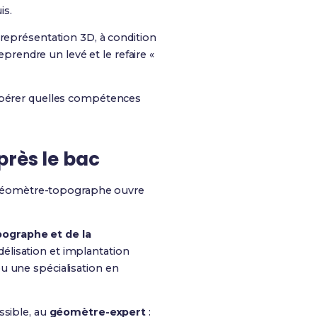
is.
n représentation 3D, à condition
eprendre un levé et le refaire «
 repérer quelles compétences
près le bac
re géomètre-topographe ouvre
ographe et de la
délisation et implantation
u une spécialisation en
ssible, au
géomètre-expert
: