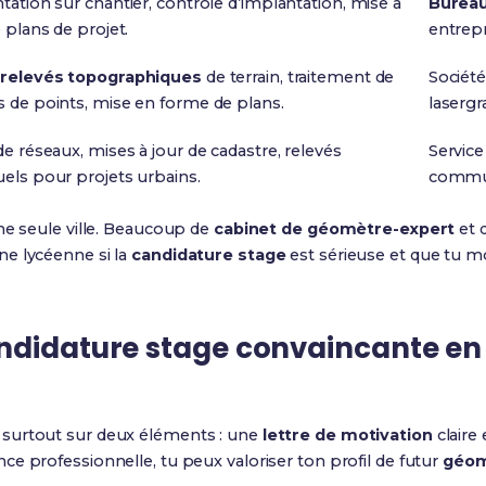
tation sur chantier, contrôle d’implantation, mise à
Bureau
 plans de projet.
entrepr
 relevés topographiques
de terrain, traitement de
Société
 de points, mise en forme de plans.
lasergr
de réseaux, mises à jour de cadastre, relevés
Service
els pour projets urbains.
commu
ne seule ville. Beaucoup de
cabinet de géomètre-expert
et 
e lycéenne si la
candidature stage
est sérieuse et que tu m
didature stage convaincante en f
surtout sur deux éléments : une
lettre de motivation
claire
e professionnelle, tu peux valoriser ton profil de futur
géom