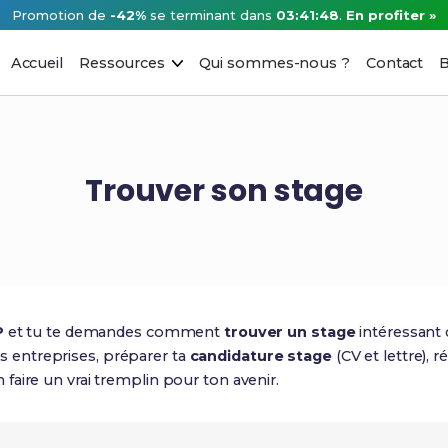
Promotion de
-42%
se terminant dans
03:41:47
.
En profiter »
Accueil
Ressources
Qui sommes-nous ?
Contact
B
Trouver son stage
P
et tu te demandes comment
trouver un stage
intéressant
nnes entreprises, préparer ta
candidature stage
(CV et lettre), 
 faire un vrai tremplin pour ton avenir.