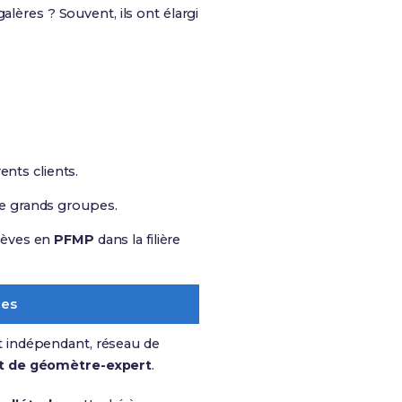
alères ? Souvent, ils ont élargi
ents clients.
de grands groupes.
élèves en
PFMP
dans la filière
les
t indépendant, réseau de
t de géomètre-expert
.