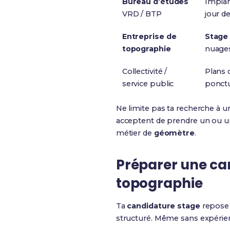
Bureau d’études
Implan
VRD / BTP
jour de
Entreprise de
Stage
topographie
nuages
Collectivité /
Plans 
service public
ponctu
Ne limite pas ta recherche à u
acceptent de prendre un ou un
métier de
géomètre
.
Préparer une can
topographie
Ta
candidature stage
repose 
structuré. Même sans expérienc