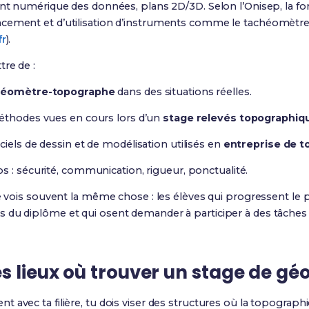
ment numérique des données, plans 2D/3D. Selon l’Onisep, la f
cement et d’utilisation d’instruments comme le tachéomètre, l
fr
).
re de :
géomètre-topographe
dans des situations réelles.
méthodes vues en cours lors d’un
stage relevés topographiq
iels de dessin et de modélisation utilisés en
entreprise de t
s : sécurité, communication, rigueur, ponctualité.
je vois souvent la même chose : les élèves qui progressent le 
 du diplôme et qui osent demander à participer à des tâche
s lieux où trouver un stage de g
t avec ta filière, tu dois viser des structures où la topograph