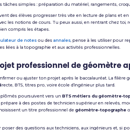
s tâches simples : préparation du matériel, rangements, croqu
ouvent des élèves progresser très vite en lecture de plans et e
vec les notions de cours. Tu peux aussi, en rentrant chez toi, r
 bien compris les étapes.
ulateur de notes
ou des
annales
, pense à les utiliser pour
 liées à la topographie et aux activités professionnelles.
ojet professionnel de géomètre a
nfirmer ou ajuster ton projet après le baccalauréat. La filiè
irecte, BTS, titres pro, voire école d’ingénieur plus tard.
 diplômés poursuivent vers un
BTS métiers du géomètre-top
i prépare à des postes de technicien supérieur en relevés, mo
choisissent un titre professionnel de
géomètre-topographe
o
r poser des questions aux techniciens, aux ingénieurs et, si po