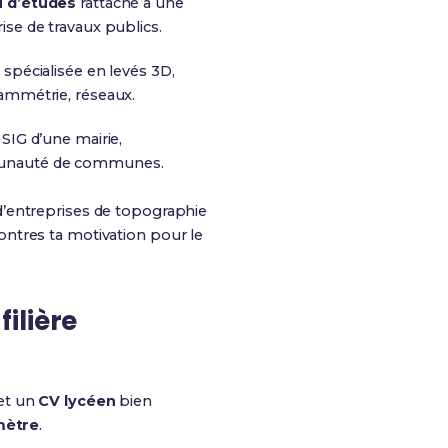
 d’études
rattaché à une
ise de travaux publics.
 spécialisée en levés 3D,
ammétrie, réseaux.
 SIG d’une mairie,
nauté de communes.
d’entreprises de topographie
ontres ta motivation pour le
ilière
 et un
CV lycéen
bien
ètre
.