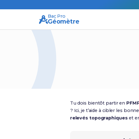
Bac Pro
Géomètre
Tu dois bientôt partir en
PFM
? Ici, je t’aide à cibler les bo
relevés topographiques
et en