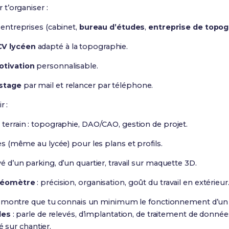
t’organiser :
0 entreprises (cabinet,
bureau d’études
,
entreprise de topog
CV lycéen
adapté à la topographie.
otivation
personnalisable.
 stage
par mail et relancer par téléphone.
r :
 terrain : topographie, DAO/CAO, gestion de projet.
ses (même au lycée) pour les plans et profils.
é d’un parking, d’un quartier, travail sur maquette 3D.
éomètre
: précision, organisation, goût du travail en extérieur
, montre que tu connais un minimum le fonctionnement d’u
des
: parle de relevés, d’implantation, de traitement de donnée
é sur chantier.