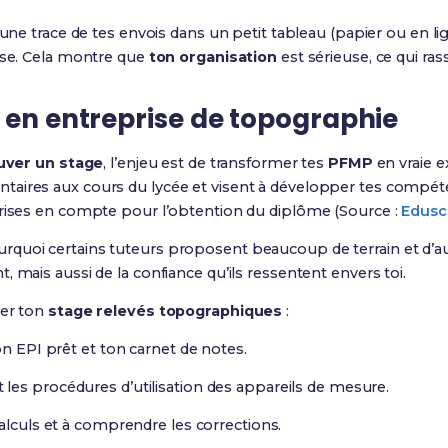
 une trace de tes envois dans un petit tableau (papier ou en lig
onse. Cela montre que
ton organisation
est sérieuse, ce qui ras
 en entreprise de topographie
uver un stage
, l’enjeu est de transformer tes
PFMP
en vraie e
aires aux cours du lycée et visent à développer tes compét
prises en compte pour l’obtention du diplôme (Source :
Edusco
quoi certains tuteurs proposent beaucoup de terrain et d’au
 mais aussi de la confiance qu’ils ressentent envers toi.
ser ton
stage relevés topographiques
:
on EPI prêt et ton carnet de notes.
es procédures d’utilisation des appareils de mesure.
alculs et à comprendre les corrections.