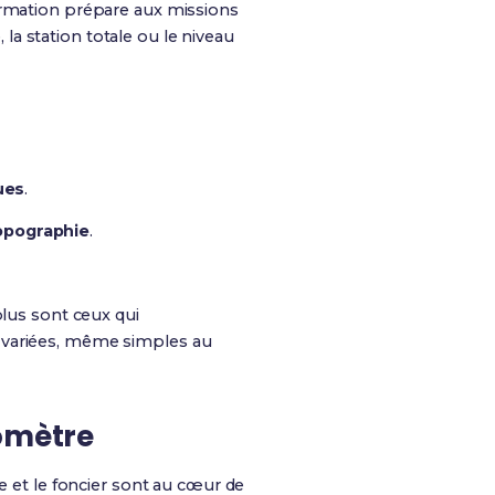
ormation prépare aux missions
a station totale ou le niveau
ues
.
opographie
.
plus sont ceux qui
s variées, même simples au
éomètre
ie et le foncier sont au cœur de