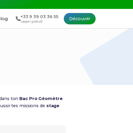
+33 9 39 03 36 55
log
Découvrir
(appel gratuit)
 dans ton
Bac Pro Géomètre
réussir tes missions de
stage