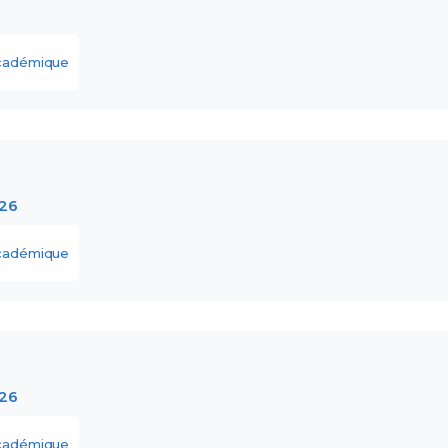
académique
026
académique
026
académique