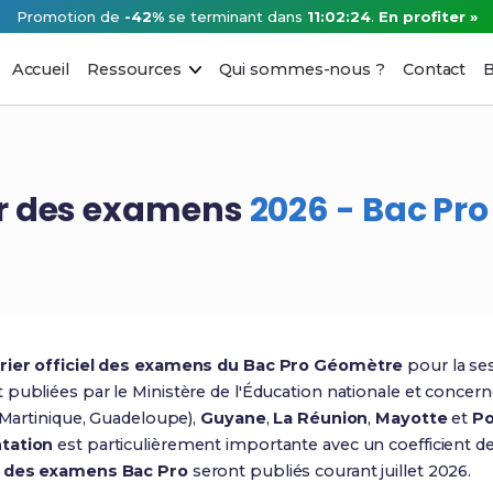
Promotion de
-42%
se terminant dans
11:02:23
.
En profiter »
Accueil
Ressources
Qui sommes-nous ?
Contact
B
er des examens
2026 - Bac Pr
rier officiel des examens du Bac Pro Géomètre
pour la se
 publiées par le Ministère de l'Éducation nationale et concern
Martinique, Guadeloupe),
Guyane
,
La Réunion
,
Mayotte
et
Po
ntation
est particulièrement importante avec un coefficient d
s des examens Bac Pro
seront publiés courant juillet 2026.