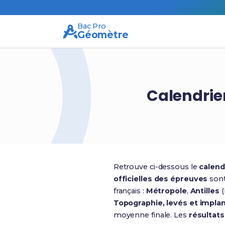
Bac Pro
Géomètre
Calendri
Retrouve ci-dessous le
calend
officielles des épreuves
sont
français :
Métropole
,
Antilles
(
Topographie, levés et impla
moyenne finale. Les
résultat