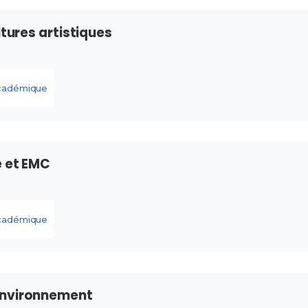
ltures artistiques
académique
e et EMC
académique
environnement