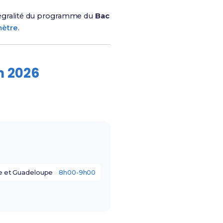
ntégralité du programme du
Bac
mètre
.
n 2026
e et Guadeloupe
8h00-9h00