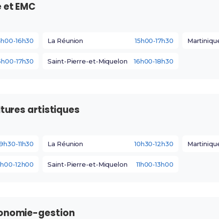
e et EMC
4h00-16h30
La Réunion
15h00-17h30
Martiniqu
5h00-17h30
Saint-Pierre-et-Miquelon
16h00-18h30
ltures artistiques
9h30-11h30
La Réunion
10h30-12h30
Martiniqu
0h00-12h00
Saint-Pierre-et-Miquelon
11h00-13h00
conomie-gestion