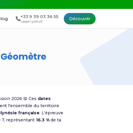
+33 9 39 03 36 55
log
Découvrir
(appel gratuit)
o Géomètre
ssion 2026 📅 Ces
dates
ent l'ensemble du territoire
lynésie française
. L'épreuve
e 7, représentant
16.3 %
de ta