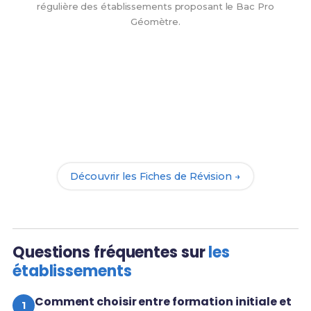
régulière des établissements proposant le Bac Pro
Géomètre.
Tu as trouvé ton établissement ?
Maintenant, prépare-toi à réussir ton Bac Pro
Géomètre avec nos
209 Fiches de Révision
. Le
meilleur moyen d'arriver prêt(e) dès la rentrée !
Découvrir les Fiches de Révision →
Questions fréquentes sur
les
établissements
Comment choisir entre formation initiale et