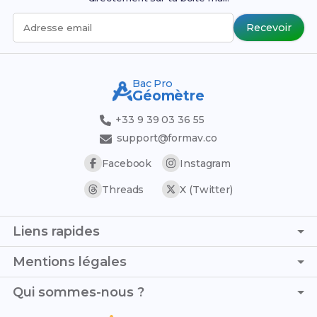
Recevoir
Adresse email
Bac Pro
Géomètre
+33 9 39 03 36 55
support@formav.co
Facebook
Instagram
Threads
X (Twitter)
Liens rapides
Page d'accueil
Mentions légales
Simulateur de notes
C.G.V. - C.G.U.
Qui sommes-nous ?
Trouver son stage
Politique de confidentialité