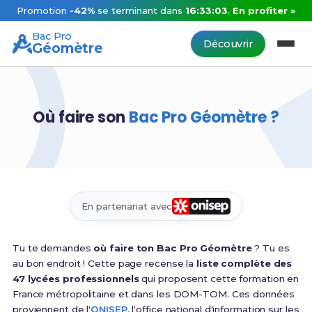
Promotion
-42%
se terminant dans
16:33:02
.
En profiter »
Bac Pro
Découvrir
Géomètre
Où faire son
Bac Pro Géomètre ?
En partenariat avec
Tu te demandes
où faire ton Bac Pro Géomètre
? Tu es
au bon endroit ! Cette page recense la
liste complète des
47 lycées professionnels
qui proposent cette formation en
France métropolitaine et dans les DOM-TOM. Ces données
proviennent de l'
ONISEP
, l'office national d'information sur les