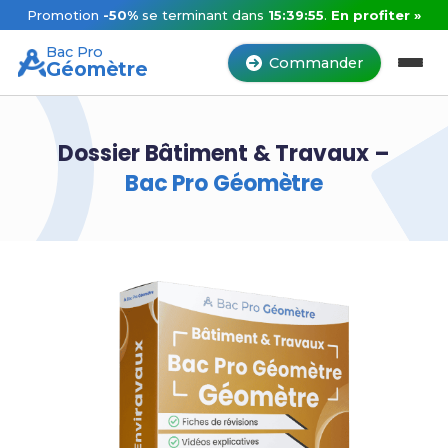
Promotion
-50%
se terminant dans
15:39:55
.
En profiter »
Bac Pro
Commander
Géomètre
Dossier Bâtiment & Travaux –
Bac Pro Géomètre