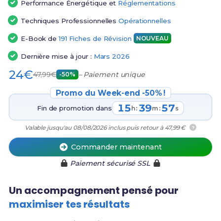
Performance Énergétique et
Réglementations
Techniques Professionnelles
Opérationnelles
E-Book de
191 Fiches de Révision
NOUVEAU
Dernière mise à jour :
Mars 2026
24€
47,99€
– Paiement unique
-50%
Promo du Week-end -50% !
15
39
56
Fin de promotion dans
:
:
h
m
s
Valable jusqu'au 08/08/2026 inclus puis retour à 47,99 €
?
Commander maintenant
Paiement sécurisé SSL
Un accompagnement pensé pour
maximiser tes résultats