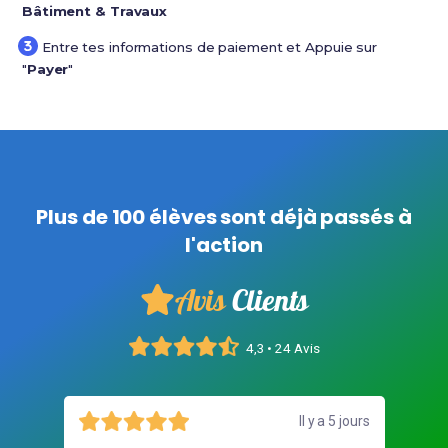
Bâtiment & Travaux
Entre tes informations de paiement et Appuie sur
"
Payer
"
Plus de 100 élèves sont déjà passés à
l'action
Avis
Clients
4,3 • 24 Avis
illet
Il y a 5 jours