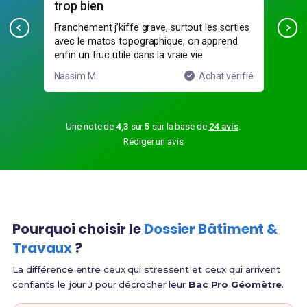
trop bien
Am
vé,
Franchement j’kiffe grave, surtout les sorties
Les 
u
avec le matos topographique, on apprend
rée
enfin un truc utile dans la vraie vie
fac
ifié
Nassim M.
Achat vérifié
Inè
Une note de
4,3
sur
5
sur la base de
24 avis
.
Rédiger un avis
Pourquoi choisir le
Dossier Bâtiment &
Travaux
?
La différence entre ceux qui stressent et ceux qui arrivent
confiants le jour J pour décrocher leur
Bac Pro Géomètre
.